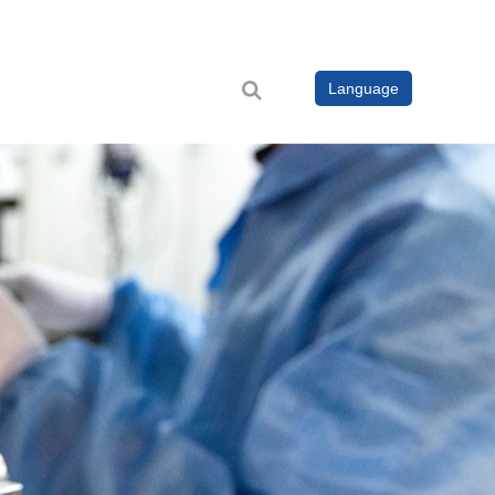
Language
者关系
工业软件
支持与服务
新闻
> 数据处理软件 CircuitCAM 8
> 技术支持
> 公司新闻
关系
> 设备驱动软件 DreamCreaTor 3
> 资料下载
> 电子设计及仿真EDA软件
> 产品视频
> 专业知识