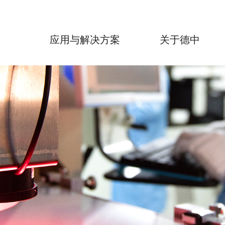
品
应用与解决方案
关于德中
力
电路板制作成套设备
加入我们
投资
非金属材料
 核心控制
> 电路板实验室打样设备
> 文化及追求
> 金属材料
> 公告信息
德中技术FreeDo F5s 科研用紫外激光微纳加工神器
不锈钢
 自动化
> 招聘信息
> 投资者
/HTCC
HybriDo R1实验室激光机械微加工系统
高温难熔金属
备
 光学技术
> 行为准则
脆性材料
HybriDo U2 全自动立式激光机械一体微加工系统
铜合金及铝合金
软件
材料
RapiDo系列 直接激光电路板打样设备
可伐合金
体材料
EasyDo系列 直接机械电路板打样设备
材料
> 电路板轻量化制作系统
材料
CS系列 超声波/兆声波清洗系统
MP系列 多层板压合机
LA系列 贴膜机