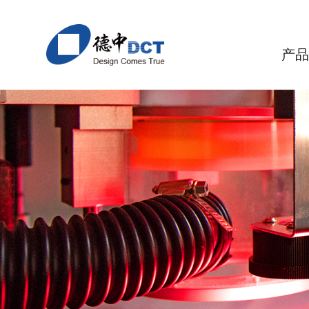
产
激光精密加工设备
应用与解决方案
关于德中
核心竞争
> DirectLaser P系列 直接激光电路结构成型设备
> 聚合物
> 德中概述
> 应用
> 无机
>
PI/MPI
陶瓷
> DirectLaser S系列 激光精密切割设备
> 公司历程
> 模块化
>
环氧树脂类材料
LTCC
> DirectLaser M系列 陶瓷及精密金属激光加工设
> 德中理念
> 精度
>
PTFE
透明
> DirectLaser U系列 激光多功能微加工设备
> 联系方式
> 团队
> 
LCP
磁性
> DirectLaser D系列 激光精密钻孔设备
半导
> StencilMat系列 激光精密模板加工设备
碳素
> InfoLaser系列 精密激光打标设备
超硬
> StencilCheck系列 钢网检测设备