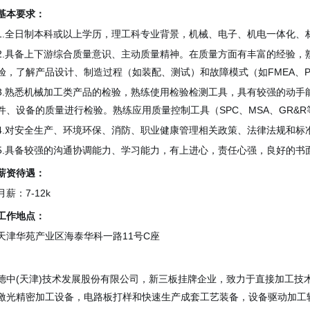
基本要求：
1.全日制本科或以上学历，理工科专业背景，机械、电子、机电一体化、
2.具备上下游综合质量意识、主动质量精神。在质量方面有丰富的经验，熟悉
验，了解产品设计、制造过程（如装配、测试）和故障模式（如FMEA、P
3.熟悉机械加工类产品的检验，熟练使用检验检测工具，具有较强的动手
件、设备的质量进行检验。熟练应用质量控制工具（SPC、MSA、GR&R等
4.对安全生产、环境环保、消防、职业健康管理相关政策、法律法规和标
5.具备较强的沟通协调能力、学习能力，有上进心，责任心强，良好的书
薪资待遇：
月薪：7-12k
工作地点：
天津华苑产业区海泰华科一路11号C座
德中(天津)技术发展股份有限公司，新三板挂牌企业，致力于直接加工技
激光精密加工设备，电路板打样和快速生产成套工艺装备，设备驱动加工软件-Dr