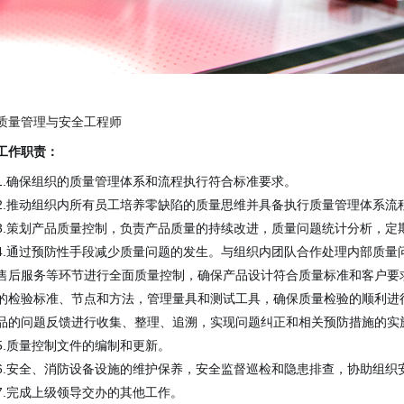
TP系列 孔金属化设备
BR系列 刷板机
EX系列 曝光机
DES系列 显影/蚀刻/去膜设备
WT系列 实验室清洗水处理设备
质量管理与安全工程师
工作职责：
1.确保组织的质量管理体系和流程执行符合标准要求。
2.推动组织内所有员工培养零缺陷的质量思维并具备执行质量管理体系流
3.策划产品质量控制，负责产品质量的持续改进，质量问题统计分析，定
4.通过预防性手段减少质量问题的发生。与组织内团队合作处理内部质
售后服务等环节进行全面质量控制，确保产品设计符合质量标准和客户要
的检验标准、节点和方法，管理量具和测试工具，确保质量检验的顺利进
品的问题反馈进行收集、整理、追溯，实现问题纠正和相关预防措施的实
5.质量控制文件的编制和更新。
6.安全、消防设备设施的维护保养，安全监督巡检和隐患排查，协助组织
7.完成上级领导交办的其他工作。