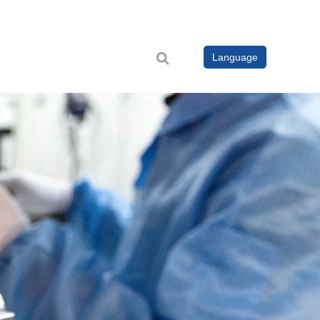
Language
者关系
工业软件
支持与服务
新闻
> 数据处理软件 CircuitCAM 8
> 技术支持
> 公司新闻
关系
> 设备驱动软件 DreamCreaTor 3
> 资料下载
> 电子设计及仿真EDA软件
> 产品视频
> 专业知识