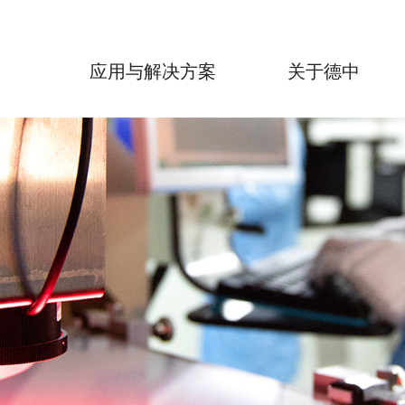
品
应用与解决方案
关于德中
力
电路板制作成套设备
加入我们
投资
非金属材料
 核心控制
> 电路板实验室打样设备
> 文化及追求
> 金属材料
> 公告信息
德中技术FreeDo F5s 科研用紫外激光微纳加工神器
不锈钢
 自动化
> 招聘信息
> 投资者
/HTCC
HybriDo R1实验室激光机械微加工系统
高温难熔金属
备
 光学技术
> 行为准则
脆性材料
HybriDo U2 全自动立式激光机械一体微加工系统
铜合金及铝合金
软件
材料
RapiDo系列 直接激光电路板打样设备
可伐合金
体材料
EasyDo系列 直接机械电路板打样设备
材料
> 电路板轻量化制作系统
材料
CS系列 超声波/兆声波清洗系统
MP系列 多层板压合机
LA系列 贴膜机