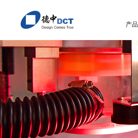
产
激光精密加工设备
应用与解决方案
关于德中
核心竞争
> DirectLaser P系列 直接激光电路结构成型设备
> 聚合物
> 德中概述
> 应用
> 无机
>
PI/MPI
陶瓷
> DirectLaser S系列 激光精密切割设备
> 公司历程
> 模块化
>
环氧树脂类材料
LTCC
> DirectLaser M系列 陶瓷及精密金属激光加工设
> 德中理念
> 精度
>
PTFE
透明
> DirectLaser U系列 激光多功能微加工设备
> 联系方式
> 团队
> 
LCP
磁性
> DirectLaser D系列 激光精密钻孔设备
半导
> StencilMat系列 激光精密模板加工设备
碳素
> InfoLaser系列 精密激光打标设备
超硬
> StencilCheck系列 钢网检测设备