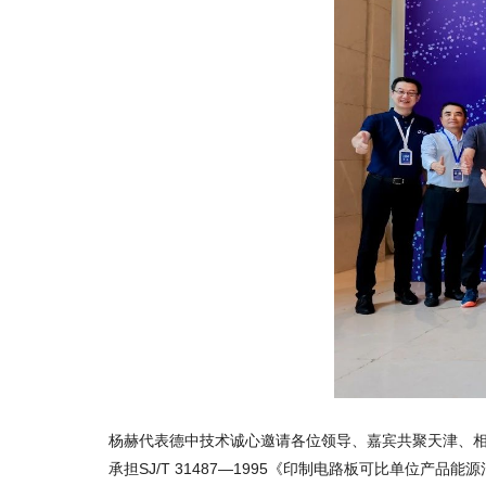
杨赫代表德中技术诚心邀请各位领导、嘉宾共聚天津、
承担SJ/T 31487—1995《印制电路板可比单位产品能