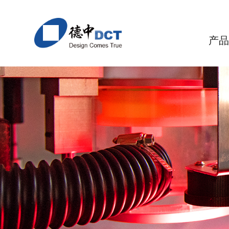
产
激光精密加工设备
应用与解决方案
关于德中
核心竞争
> DirectLaser P系列 直接激光电路结构成型设备
> 聚合物
> 德中概述
> 应用
> 无机
>
PI/MPI
陶瓷
> DirectLaser S系列 激光精密切割设备
> 公司历程
> 模块化
>
环氧树脂类材料
LTCC
> DirectLaser M系列 陶瓷及精密金属激光加工设
> 德中理念
> 精度
>
PTFE
透明
> DirectLaser U系列 激光多功能微加工设备
> 联系方式
> 团队
> 
LCP
磁性
> DirectLaser D系列 激光精密钻孔设备
半导
> StencilMat系列 激光精密模板加工设备
碳素
> InfoLaser系列 精密激光打标设备
超硬
> StencilCheck系列 钢网检测设备