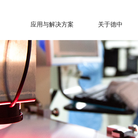
品
应用与解决方案
关于德中
力
电路板制作成套设备
加入我们
投资
非金属材料
 核心控制
> 电路板实验室打样设备
> 文化及追求
> 金属材料
> 公告信息
德中技术FreeDo F5s 科研用紫外激光微纳加工神器
不锈钢
 自动化
> 招聘信息
> 投资者
/HTCC
HybriDo R1实验室激光机械微加工系统
高温难熔金属
备
 光学技术
> 行为准则
脆性材料
HybriDo U2 全自动立式激光机械一体微加工系统
铜合金及铝合金
软件
材料
RapiDo系列 直接激光电路板打样设备
可伐合金
体材料
EasyDo系列 直接机械电路板打样设备
材料
> 电路板轻量化制作系统
材料
CS系列 超声波/兆声波清洗系统
MP系列 多层板压合机
LA系列 贴膜机